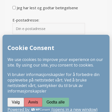
Jeg har lest og godtar betingelsene
E-postadresse:
Nettsiden er opprettet av Leila Frid
Tema Ashe av
WP Royal
.