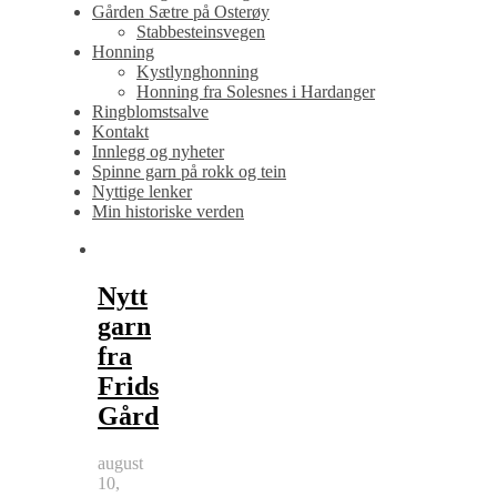
Gården Sætre på Osterøy
Stabbesteinsvegen
Honning
Kystlynghonning
Honning fra Solesnes i Hardanger
Ringblomstsalve
Kontakt
Innlegg og nyheter
Spinne garn på rokk og tein
Nyttige lenker
Min historiske verden
Nytt
garn
fra
Frids
Gård
august
10,