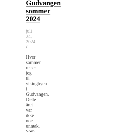
Gudvangen
sommer
2024
juli
24,
2024
/
Hver
sommer
reiser
jeg
til
vikingbyen
i
Gudvangen.
Dette
året
var
ikke
noe
unntak.
Som