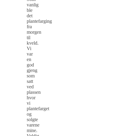
vanlig
ble
det
plantefarging
fra
morgen
til
kveld.
Vi
var
en
god
gjeng
som
satt
ved
plassen
hvor
vi
plantefarget
og
solgte
varene
mine.
Veldig