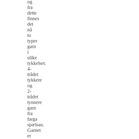
og
fra
dette
finnes
det
nå
to
typer
garn
i
ulike
tykkelser.
4-
trådet
tykkere
og
2-
trådet
tynnere
garn
fra
farga
spælsau.
Garnet
er