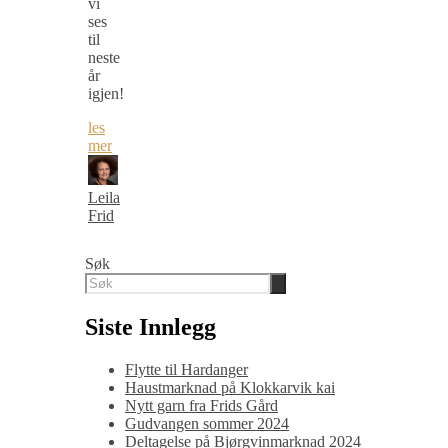
vi
ses
til
neste
år
igjen!
les
mer
Leila
Frid
Søk
Siste Innlegg
Flytte til Hardanger
Haustmarknad på Klokkarvik kai
Nytt garn fra Frids Gård
Gudvangen sommer 2024
Deltagelse på Bjørgvinmarknad 2024