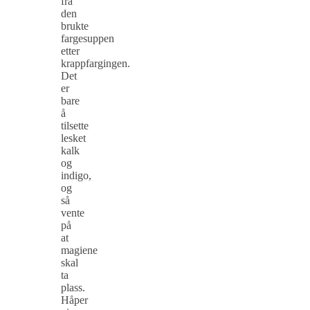
fra
den
brukte
fargesuppen
etter
krappfargingen.
Det
er
bare
å
tilsette
lesket
kalk
og
indigo,
og
så
vente
på
at
magiene
skal
ta
plass.
Håper