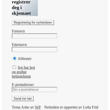
registrer
deg i
skjemaet
Fornavn
Etternavn
Abboner
Jeg har lest
og godtar
betingelsene
E-postadresse:
Tema Ashe av
WP
Nettsiden er opprettet av Leila Frid