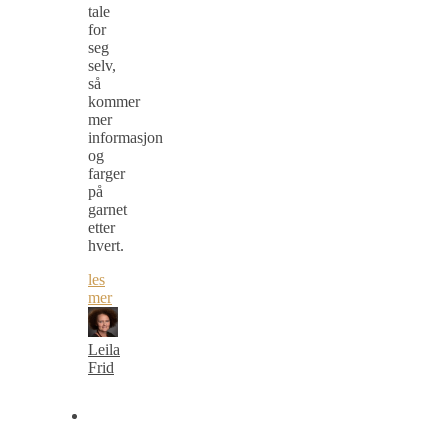
tale
for
seg
selv,
så
kommer
mer
informasjon
og
farger
på
garnet
etter
hvert.
les
mer
Leila
Frid