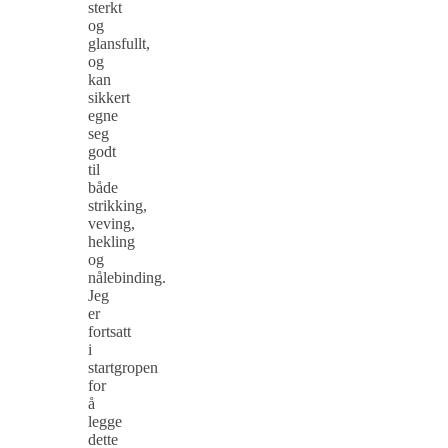
sterkt
og
glansfullt,
og
kan
sikkert
egne
seg
godt
til
både
strikking,
veving,
hekling
og
nålebinding.
Jeg
er
fortsatt
i
startgropen
for
å
legge
dette